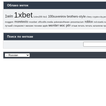
Облако меток
1xbet
1win
100suvenirov
brothers-style
1xbro200
4si1
chery
crypto-city.pr
moretesto
roblox
moggem
mostbet
officelife.media
pokeraisoftware
presentacium
rvd-stanki.r
мелбет
мос рбт
лучший специалист
магазин техники apple
отзыв
печать
печать каталогов
пр
Поиск по меткам