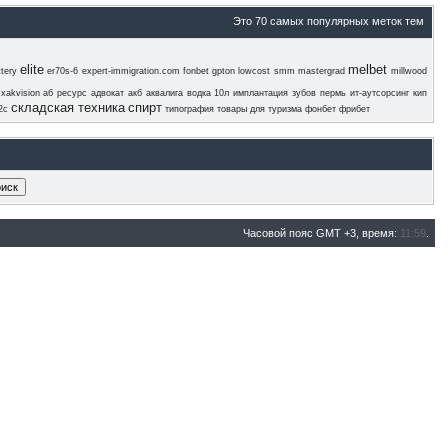
Это 70 самых популярных меток тем
elite
melbet
ttery
er70s-6
expert-immigration.com
fonbet
gpton
lowcost smm
mastergrad
millwood
xakvision
аб ресурс
адвокат
акб
аквалига
водка 10л
имплантация зубов пермь
ит-аутсорсинг
кип
складская техника
спирт
2с
типография
товары для туризма
фонбет
фрибет
Часовой пояс GMT +3, время:
11:59
.