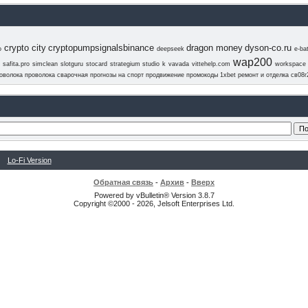
crypto city
cryptopumpsignalsbinance
dragon money
dyson-co.ru
o
deepseek
e-ba
wap200
u
safita.pro
simclean
slotguru
stocard
strategium
studio k
vavada
vittehelp.com
workspace
оволока
проволока сварочная
прогнозы на спорт
продвижение
промокоды 1xbet
ремонт и отделка
св08г
Lo-Fi Version
Обратная связь
-
Архив
-
Вверх
Powered by vBulletin® Version 3.8.7
Copyright ©2000 - 2026, Jelsoft Enterprises Ltd.