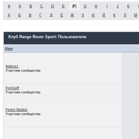
#
A
B
C
D
E
[
F
]
G
H
I
J
K
А
Б
В
Г
Д
Е
Ж
З
И
Й
К
Л
М
Клуб Range Rover Sport: Пользователи
Имя
fialkozz
Участник сообщества
FonGoff
Участник сообщества
Fedor Malkin
Участник сообщества