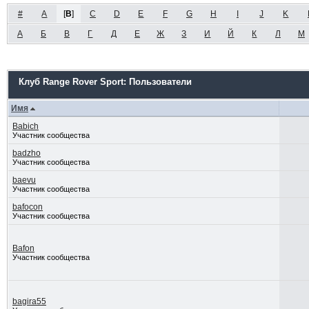
#
A
[
B
]
C
D
E
F
G
H
I
J
K
А
Б
В
Г
Д
Е
Ж
З
И
Й
К
Л
М
Клуб Range Rover Sport: Пользователи
Имя
Babich
Участник сообщества
badzho
Участник сообщества
baevu
Участник сообщества
bafocon
Участник сообщества
Bafon
Участник сообщества
bagira55