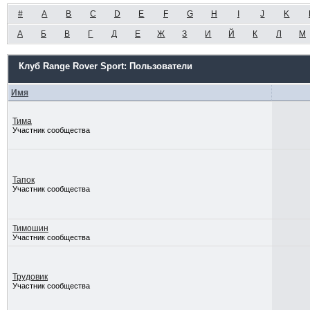
#
A
B
C
D
E
F
G
H
I
J
K
А
Б
В
Г
Д
Е
Ж
З
И
Й
К
Л
М
Клуб Range Rover Sport: Пользователи
Имя
Тима
Участник сообщества
Тапок
Участник сообщества
Тимошин
Участник сообщества
Трудовик
Участник сообщества