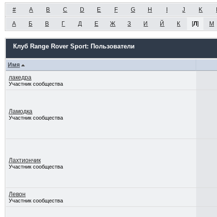
#
A
B
C
D
E
F
G
H
I
J
K
А
Б
В
Г
Д
Е
Ж
З
И
Й
К
[
Л
]
М
Клуб Range Rover Sport: Пользователи
Имя
лакедра
Участник сообщества
Ламодка
Участник сообщества
Лахтиончик
Участник сообщества
Левон
Участник сообщества