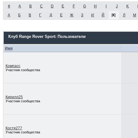
#
A
B
C
D
E
F
G
H
I
J
K
А
Б
В
Г
Д
Е
Ж
З
И
Й
[
К
]
Л
М
Клуб Range Rover Sport: Пользователи
Имя
Компасс
Участник сообщества
Кирилл25
Участник сообщества
Костя277
Участник сообщества