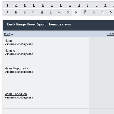
#
A
B
C
D
E
F
G
H
I
J
K
А
Б
В
Г
Д
Е
Ж
З
[
И
]
Й
К
Л
М
Клуб Range Rover Sport: Пользователи
Имя
Соо
Иван
Участник сообщества
Иван ж
Участник сообщества
Иван Морштейн
Участник сообщества
Иван Савельев
Участник сообщества