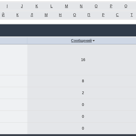
I
J
K
L
M
N
O
P
Q
Й
К
Л
М
Н
О
П
Р
С
Т
Сообщений
16
8
2
0
0
0