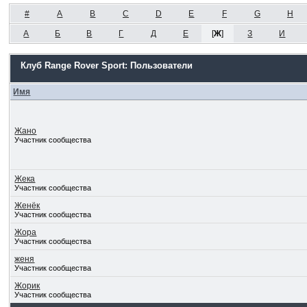
#
A
B
C
D
E
F
G
H
А
Б
В
Г
Д
Е
[
Ж
]
З
И
Клуб Range Rover Sport: Пользователи
Имя
Жано
Участник сообщества
Жека
Участник сообщества
Женёк
Участник сообщества
Жора
Участник сообщества
женя
Участник сообщества
Жорик
Участник сообщества