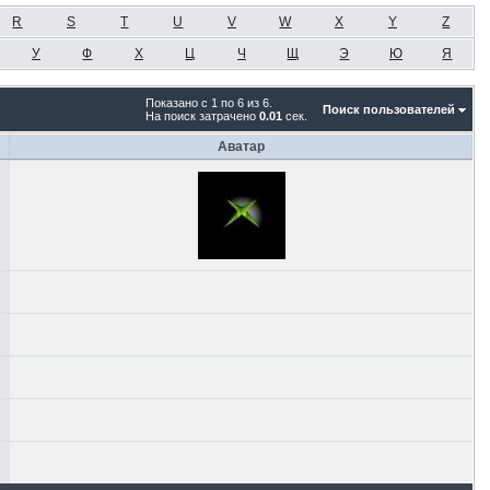
R
S
T
U
V
W
X
Y
Z
У
Ф
Х
Ц
Ч
Щ
Э
Ю
Я
Показано с 1 по 6 из 6.
Поиск пользователей
На поиск затрачено
0.01
сек.
Аватар