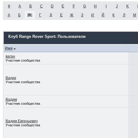
#
A
B
C
D
E
F
G
H
I
J
K
А
Б
[
В
]
Г
Д
Е
Ж
З
И
Й
К
Л
М
Клуб Range Rover Sport: Пользователи
Имя
ваган
Участник сообщества
Вадик
Участник сообщества
Вадим
Участник сообщества
Вадим Евгеньевич
Участник сообщества