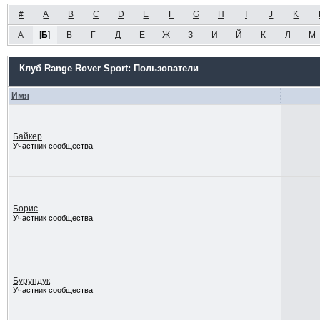
#
A
B
C
D
E
F
G
H
I
J
K
А
[
Б
]
В
Г
Д
Е
Ж
З
И
Й
К
Л
М
Клуб Range Rover Sport: Пользователи
Имя
Байкер
Участник сообщества
Борис
Участник сообщества
Бурундук
Участник сообщества