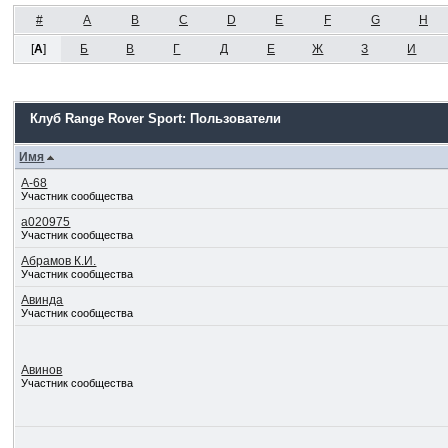
#
A
B
C
D
E
F
G
H
[
А
]
Б
В
Г
Д
Е
Ж
З
И
Клуб Range Rover Sport: Пользователи
Имя
А-68
Участник сообщества
а020975
Участник сообщества
Абрамов К.И.
Участник сообщества
Авинда
Участник сообщества
Авинов
Участник сообщества