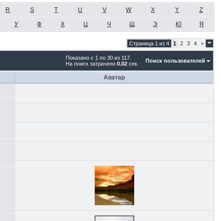
R
S
T
U
V
W
X
Y
Z
У
Ф
Х
Ц
Ч
Щ
Э
Ю
Я
Страница 1 из 4
1
2
3
4
>
Показано с 1 по 30 из 117.
Поиск пользователей
На поиск затрачено
0.02
сек.
Аватар