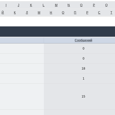
I
J
K
L
M
N
O
P
Q
Й
К
Л
М
Н
О
П
Р
С
Т
Сообщений
0
0
18
1
15