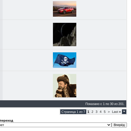
Показано с 1 по 30 из 201.
Страница 1 из 7
1
2
3
4
5
>
Last
»
переход