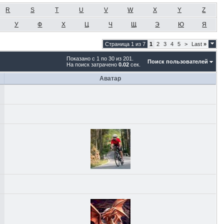
R
S
T
U
V
W
X
Y
Z
У
Ф
Х
Ц
Ч
Щ
Э
Ю
Я
Страница 1 из 7
1
2
3
4
5
>
Last
»
Показано с 1 по 30 из 201.
Поиск пользователей
На поиск затрачено
0.02
сек.
Аватар