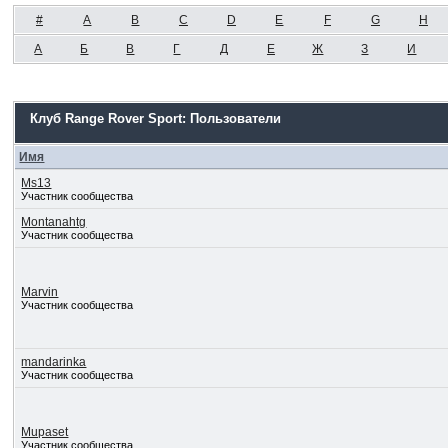
#
A
B
C
D
E
F
G
H
А
Б
В
Г
Д
Е
Ж
З
И
Клуб Range Rover Sport: Пользователи
Имя
Ms13
Участник сообщества
Montanahtg
Участник сообщества
Marvin
Участник сообщества
mandarinka
Участник сообщества
Mupaset
Участник сообщества