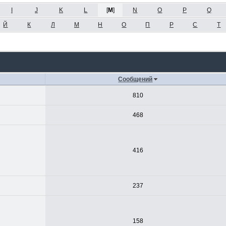
I
J
K
L
[
M
]
N
O
P
Q
Й
К
Л
М
Н
О
П
Р
С
Т
Сообщений
810
468
416
237
158