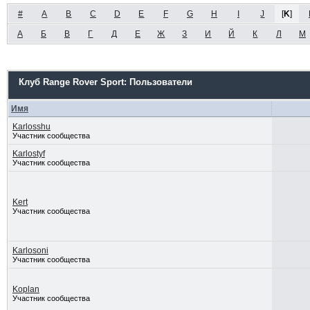
#
A
B
C
D
E
F
G
H
I
J
[
K
]
А
Б
В
Г
Д
Е
Ж
З
И
Й
К
Л
М
Клуб Range Rover Sport: Пользователи
Имя
Karlosshu
Участник сообщества
Karlostyf
Участник сообщества
Kert
Участник сообщества
Karlosoni
Участник сообщества
Koplan
Участник сообщества