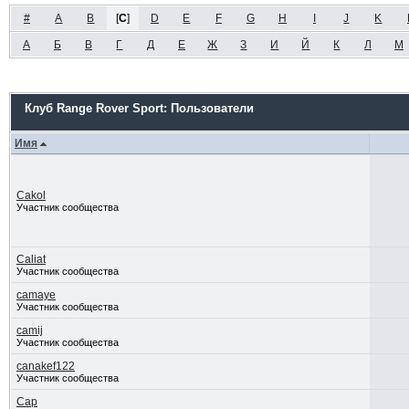
#
A
B
[
C
]
D
E
F
G
H
I
J
K
А
Б
В
Г
Д
Е
Ж
З
И
Й
К
Л
М
Клуб Range Rover Sport: Пользователи
Имя
Cakol
Участник сообщества
Caliat
Участник сообщества
camaye
Участник сообщества
camij
Участник сообщества
canakef122
Участник сообщества
Cap