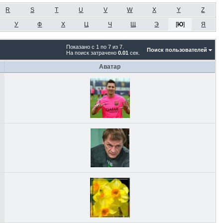
R
S
T
U
V
W
X
Y
Z
У
Ф
Х
Ц
Ч
Щ
Э
[
Ю
]
Я
Показано с 1 по 7 из 7.
Поиск пользователей
На поиск затрачено
0.01
сек.
Аватар