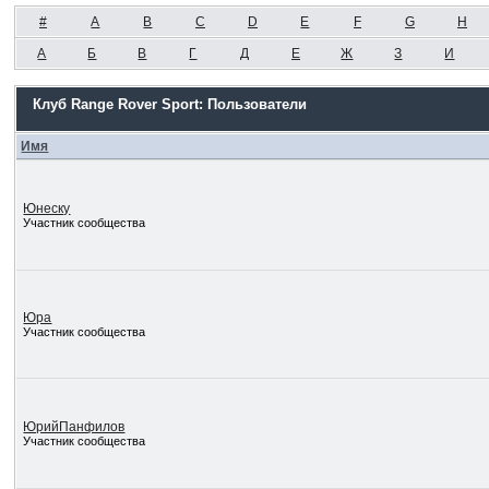
#
A
B
C
D
E
F
G
H
А
Б
В
Г
Д
Е
Ж
З
И
Клуб Range Rover Sport: Пользователи
Имя
Юнеску
Участник сообщества
Юра
Участник сообщества
ЮрийПанфилов
Участник сообщества