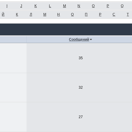
I
J
K
L
M
N
O
P
Q
Й
К
Л
М
Н
О
П
Р
С
Т
Сообщений
35
32
27