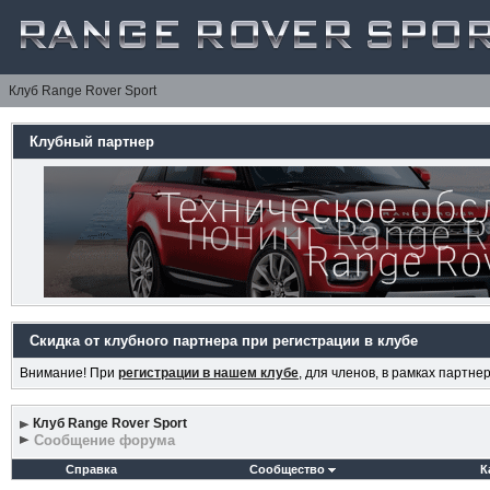
Клуб Range Rover Sport
Клубный партнер
Скидка от клубного партнера при регистрации в клубе
Внимание! При
регистрации в нашем клубе
, для членов, в рамках партн
Клуб Range Rover Sport
Сообщение форума
Справка
Сообщество
К