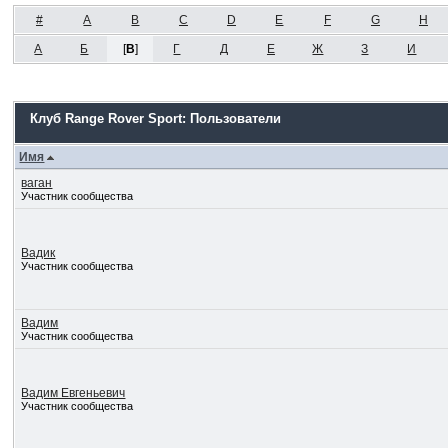
#
A
B
C
D
E
F
G
H
А
Б
[
В
]
Г
Д
Е
Ж
З
И
Клуб Range Rover Sport: Пользователи
Имя
ваган
Участник сообщества
Вадик
Участник сообщества
Вадим
Участник сообщества
Вадим Евгеньевич
Участник сообщества