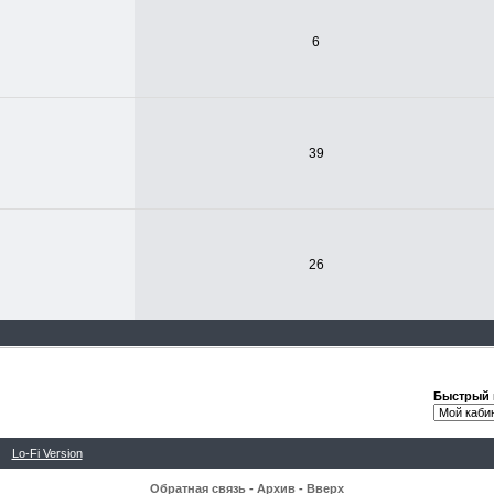
6
39
26
Быстрый 
Lo-Fi Version
Обратная связь
-
Архив
-
Вверх