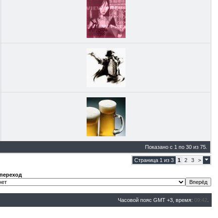
Показано с 1 по 30 из 75.
Страница 1 из 3
1
2
3
>
переход
Часовой пояс GMT +3, время:
09:42
.