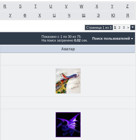
R
S
T
U
V
W
X
Y
Z
У
Ф
Х
Ц
Ч
Щ
Э
Ю
Я
Страница 1 из 3
1
2
3
>
Показано с 1 по 30 из 75.
Поиск пользователей
На поиск затрачено
0.02
сек.
Аватар