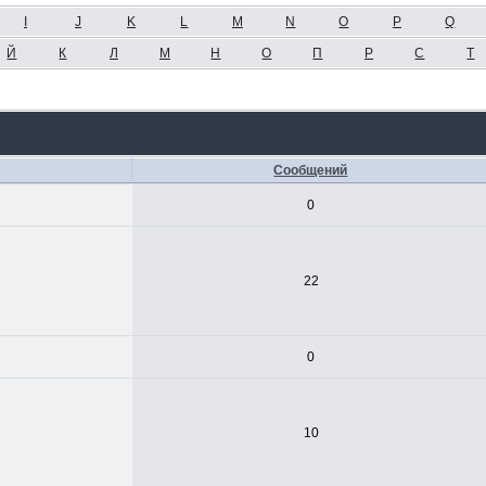
I
J
K
L
M
N
O
P
Q
Й
К
Л
М
Н
О
П
Р
С
Т
Сообщений
0
22
0
10