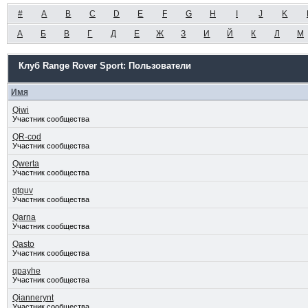
#
A
B
C
D
E
F
G
H
I
J
K
А
Б
В
Г
Д
Е
Ж
З
И
Й
К
Л
М
Клуб Range Rover Sport: Пользователи
Имя
Qiwi
Участник сообщества
QR-cod
Участник сообщества
Qwerta
Участник сообщества
qtquv
Участник сообщества
Qarna
Участник сообщества
Qasto
Участник сообщества
qpayhe
Участник сообщества
Qiannerynt
Участник сообщества