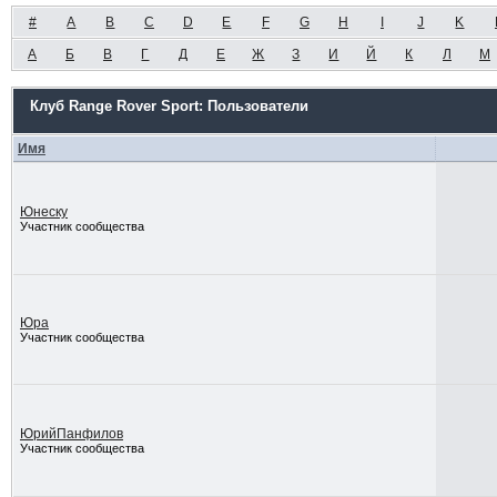
#
A
B
C
D
E
F
G
H
I
J
K
А
Б
В
Г
Д
Е
Ж
З
И
Й
К
Л
М
Клуб Range Rover Sport: Пользователи
Имя
Юнеску
Участник сообщества
Юра
Участник сообщества
ЮрийПанфилов
Участник сообщества