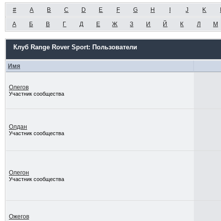
#
A
B
C
D
E
F
G
H
I
J
K
А
Б
В
Г
Д
Е
Ж
З
И
Й
К
Л
М
Клуб Range Rover Sport: Пользователи
Имя
Олегов
Участник сообщества
Олдан
Участник сообщества
Олегон
Участник сообщества
Ожегов