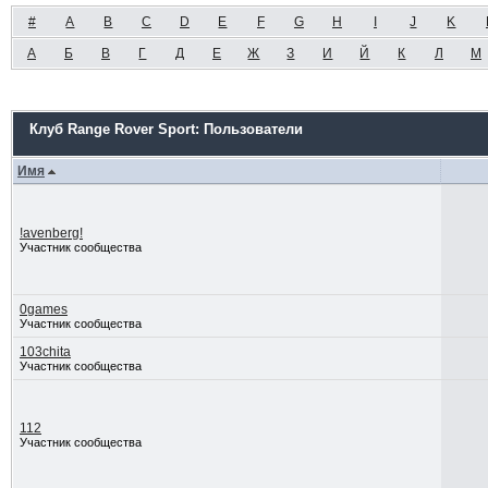
#
A
B
C
D
E
F
G
H
I
J
K
А
Б
В
Г
Д
Е
Ж
З
И
Й
К
Л
М
Клуб Range Rover Sport: Пользователи
Имя
!avenberg!
Участник сообщества
0games
Участник сообщества
103chita
Участник сообщества
112
Участник сообщества