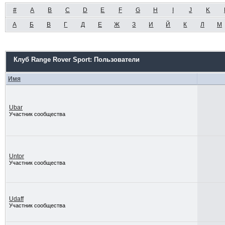
#
A
B
C
D
E
F
G
H
I
J
K
А
Б
В
Г
Д
Е
Ж
З
И
Й
К
Л
М
Клуб Range Rover Sport: Пользователи
Имя
Ubar
Участник сообщества
Untor
Участник сообщества
Udaff
Участник сообщества