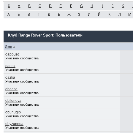
#
A
B
C
D
E
F
G
H
I
J
K
А
Б
В
Г
Д
Е
Ж
З
И
Й
К
Л
М
Клуб Range Rover Sport: Пользователи
Имя
oabpuec
Участник сообщества
oadoz
Участник сообщества
oazka
Участник сообщества
obeese
Участник сообщества
obilenova
Участник сообщества
obuhugib
Участник сообщества
obyzannoa
Участник сообщества