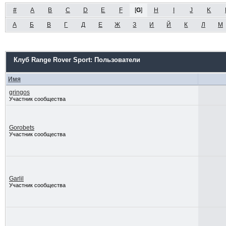
#
A
B
C
D
E
F
[
G
]
H
I
J
K
А
Б
В
Г
Д
Е
Ж
З
И
Й
К
Л
М
Клуб Range Rover Sport: Пользователи
Имя
gringos
Участник сообщества
Gorobets
Участник сообщества
Garlil
Участник сообщества