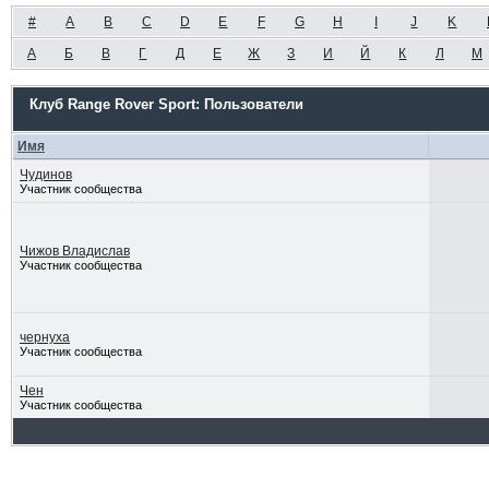
#
A
B
C
D
E
F
G
H
I
J
K
А
Б
В
Г
Д
Е
Ж
З
И
Й
К
Л
М
Клуб Range Rover Sport: Пользователи
Имя
Чудинов
Участник сообщества
Чижов Владислав
Участник сообщества
чернуха
Участник сообщества
Чен
Участник сообщества