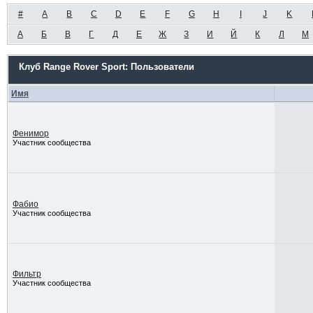
#
A
B
C
D
E
F
G
H
I
J
K
А
Б
В
Г
Д
Е
Ж
З
И
Й
К
Л
М
Клуб Range Rover Sport: Пользователи
Имя
Фенимор
Участник сообщества
Фабио
Участник сообщества
Фильтр
Участник сообщества