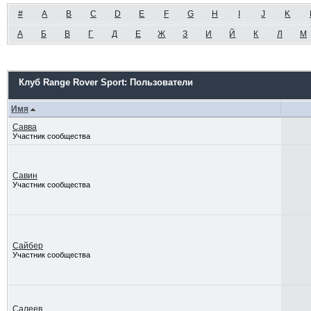
#
A
B
C
D
E
F
G
H
I
J
K
А
Б
В
Г
Д
Е
Ж
З
И
Й
К
Л
М
Клуб Range Rover Sport: Пользователи
Имя
Савва
Участник сообщества
Савин
Участник сообщества
Сайбер
Участник сообщества
Салеев