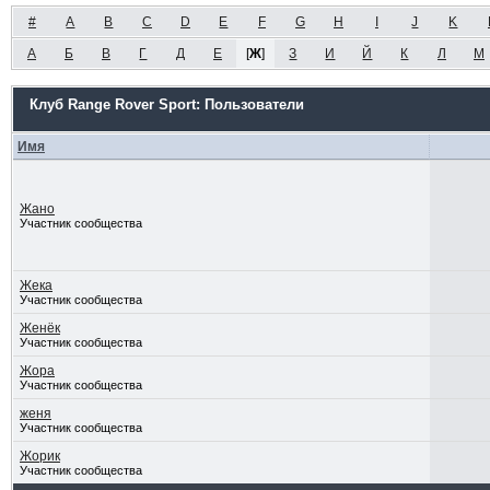
#
A
B
C
D
E
F
G
H
I
J
K
А
Б
В
Г
Д
Е
[
Ж
]
З
И
Й
К
Л
М
Клуб Range Rover Sport: Пользователи
Имя
Жано
Участник сообщества
Жека
Участник сообщества
Женёк
Участник сообщества
Жора
Участник сообщества
женя
Участник сообщества
Жорик
Участник сообщества