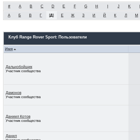
#
A
B
C
D
E
F
G
H
I
J
K
А
Б
В
Г
[
Д
]
Е
Ж
З
И
Й
К
Л
М
Клуб Range Rover Sport: Пользователи
Имя
Дальнобойщик
Участник сообщества
Дамонов
Участник сообщества
Даниил Котов
Участник сообщества
Данил