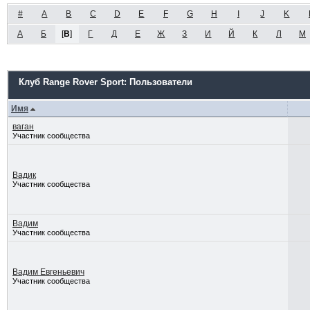
#
A
B
C
D
E
F
G
H
I
J
K
А
Б
[
В
]
Г
Д
Е
Ж
З
И
Й
К
Л
М
Клуб Range Rover Sport: Пользователи
Имя
ваган
Участник сообщества
Вадик
Участник сообщества
Вадим
Участник сообщества
Вадим Евгеньевич
Участник сообщества