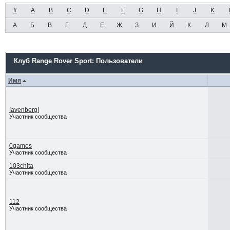
#
A
B
C
D
E
F
G
H
I
J
K
А
Б
В
Г
Д
Е
Ж
З
И
Й
К
Л
М
Клуб Range Rover Sport: Пользователи
Имя
!avenberg!
Участник сообщества
0games
Участник сообщества
103chita
Участник сообщества
112
Участник сообщества