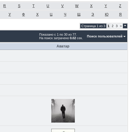
R
S
T
U
V
W
X
Y
Z
У
Ф
Х
Ц
Ч
Щ
Э
Ю
Я
Страница 1 из 3
1
2
3
>
Показано с 1 по 30 из 77.
Поиск пользователей
На поиск затрачено
0.02
сек.
Аватар