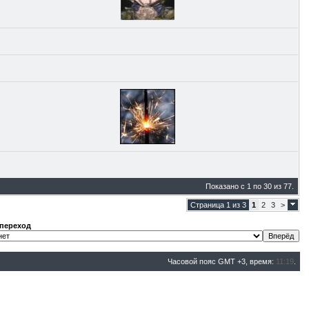
Показано с 1 по 30 из 77.
Страница 1 из 3
1
2
3
>
переход
Часовой пояс GMT +3, время:
11:19
.