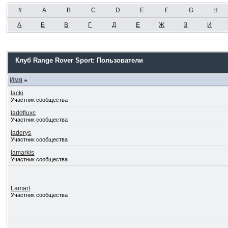
#
A
B
C
D
E
F
G
H
А
Б
В
Г
Д
Е
Ж
З
И
Клуб Range Rover Sport: Пользователи
Имя
lacki
Участник сообщества
laddfluxc
Участник сообщества
laderys
Участник сообщества
lamarkis
Участник сообщества
Lamart
Участник сообщества