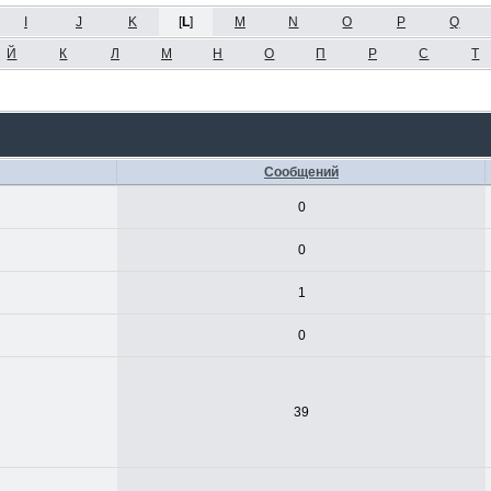
I
J
K
[
L
]
M
N
O
P
Q
Й
К
Л
М
Н
О
П
Р
С
Т
Сообщений
0
0
1
0
39