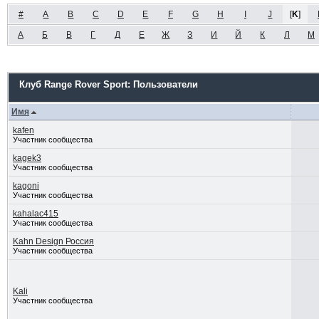
#
A
B
C
D
E
F
G
H
I
J
[
K
]
А
Б
В
Г
Д
Е
Ж
З
И
Й
К
Л
М
Клуб Range Rover Sport: Пользователи
Имя
kafen
Участник сообщества
kagek3
Участник сообщества
kagoni
Участник сообщества
kahalac415
Участник сообщества
Kahn Design Россия
Участник сообщества
Kali
Участник сообщества