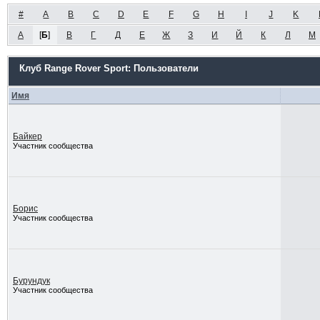
#
A
B
C
D
E
F
G
H
I
J
K
А
[
Б
]
В
Г
Д
Е
Ж
З
И
Й
К
Л
М
Клуб Range Rover Sport: Пользователи
Имя
Байкер
Участник сообщества
Борис
Участник сообщества
Бурундук
Участник сообщества