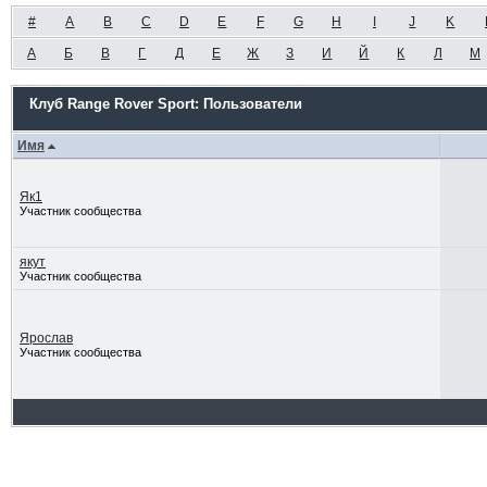
#
A
B
C
D
E
F
G
H
I
J
K
А
Б
В
Г
Д
Е
Ж
З
И
Й
К
Л
М
Клуб Range Rover Sport: Пользователи
Имя
Як1
Участник сообщества
якут
Участник сообщества
Ярослав
Участник сообщества