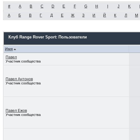
#
A
B
C
D
E
F
G
H
I
J
K
А
Б
В
Г
Д
Е
Ж
З
И
Й
К
Л
М
Клуб Range Rover Sport: Пользователи
Имя
Павел
Участник сообщества
Павел Антонов
Участник сообщества
Павел Ежов
Участник сообщества