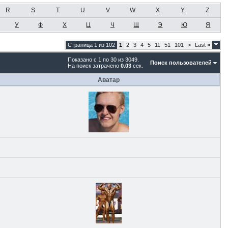
R
S
T
U
V
W
X
Y
Z
У
Ф
Х
Ц
Ч
Щ
Э
Ю
Я
Страница 1 из 102
1
2
3
4
5
11
51
101
>
Last
»
Показано с 1 по 30 из 3049.
Поиск пользователей
На поиск затрачено
0.03
сек.
Аватар