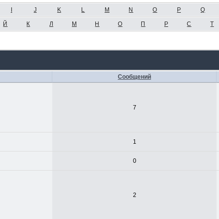
I
J
K
L
M
N
O
P
Q
Й
К
Л
М
Н
О
П
Р
С
Т
Сообщений
7
1
0
2