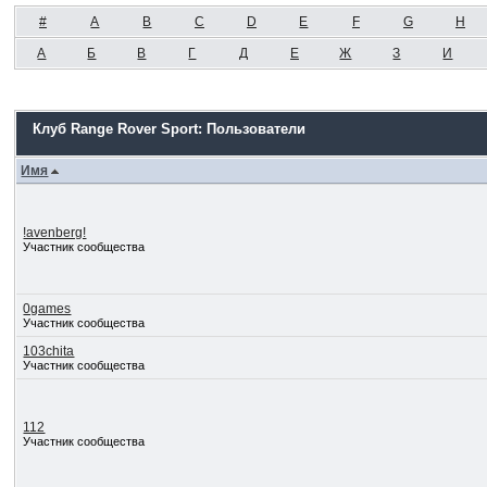
#
A
B
C
D
E
F
G
H
А
Б
В
Г
Д
Е
Ж
З
И
Клуб Range Rover Sport: Пользователи
Имя
!avenberg!
Участник сообщества
0games
Участник сообщества
103chita
Участник сообщества
112
Участник сообщества