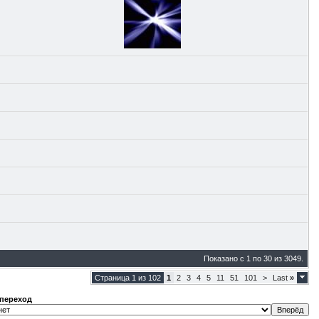
Показано с 1 по 30 из 3049.
Страница 1 из 102
1
2
3
4
5
11
51
101
>
Last
»
переход