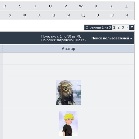
R
S
T
U
V
W
X
Y
Z
У
Ф
Х
Ц
Ч
Щ
Э
Ю
Я
Страница 1 из 3
1
2
3
>
Показано с 1 по 30 из 79.
Поиск пользователей
На поиск затрачено
0.02
сек.
Аватар