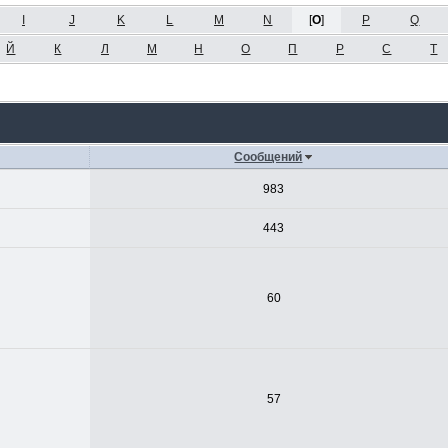
I
J
K
L
M
N
[
O
]
P
Q
Й
К
Л
М
Н
О
П
Р
С
Т
Сообщений
983
443
60
57