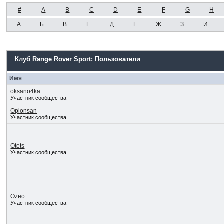
#
A
B
C
D
E
F
G
H
А
Б
В
Г
Д
Е
Ж
З
И
Клуб Range Rover Sport: Пользователи
Имя
oksano4ka
Участник сообщества
Opionsan
Участник сообщества
Otets
Участник сообщества
Ozeo
Участник сообщества