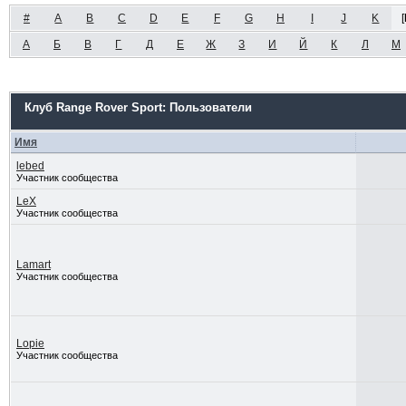
#
A
B
C
D
E
F
G
H
I
J
K
[
А
Б
В
Г
Д
Е
Ж
З
И
Й
К
Л
М
Клуб Range Rover Sport: Пользователи
Имя
lebed
Участник сообщества
LeX
Участник сообщества
Lamart
Участник сообщества
Lopie
Участник сообщества