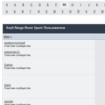
#
A
B
C
D
E
F
[
G
]
H
I
J
K
А
Б
В
Г
Д
Е
Ж
З
И
Й
К
Л
М
Клуб Range Rover Sport: Пользователи
Имя
gaakorcyovvjudl
Участник сообщества
galaxysip12
Участник сообщества
Galiga
Участник сообщества
Galvi
Участник сообщества
gamdp
Участник сообщества