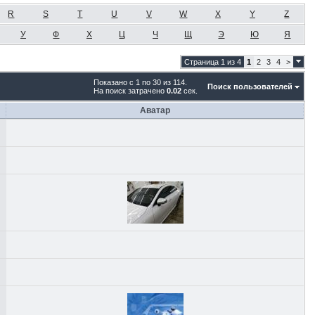
R
S
T
U
V
W
X
Y
Z
У
Ф
Х
Ц
Ч
Щ
Э
Ю
Я
Страница 1 из 4
1
2
3
4
>
Показано с 1 по 30 из 114.
Поиск пользователей
На поиск затрачено
0.02
сек.
Аватар