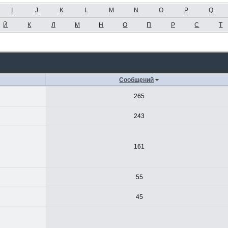
I
J
K
L
M
N
O
P
Q
Й
К
Л
М
Н
О
П
Р
С
Т
Сообщений
265
243
161
55
45