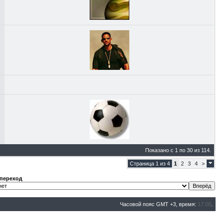
Показано с 1 по 30 из 114.
Страница 1 из 4
1
2
3
4
>
переход
Часовой пояс GMT +3, время:
17:08
.