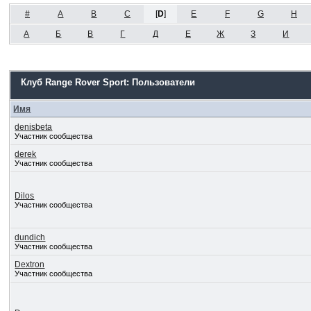
#
A
B
C
[
D
]
E
F
G
H
А
Б
В
Г
Д
Е
Ж
З
И
Клуб Range Rover Sport: Пользователи
Имя
denisbeta
Участник сообщества
derek
Участник сообщества
Dilos
Участник сообщества
dundich
Участник сообщества
Dextron
Участник сообщества