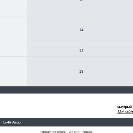
18
14
14
13
Быстрый 
Lo-Fi Version
Обратная связь
-
Архив
-
Вверх