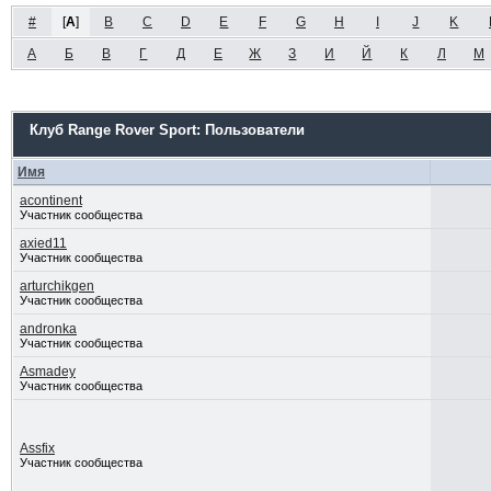
#
[
A
]
B
C
D
E
F
G
H
I
J
K
А
Б
В
Г
Д
Е
Ж
З
И
Й
К
Л
М
Клуб Range Rover Sport: Пользователи
Имя
acontinent
Участник сообщества
axied11
Участник сообщества
arturchikgen
Участник сообщества
andronka
Участник сообщества
Asmadey
Участник сообщества
Assfix
Участник сообщества