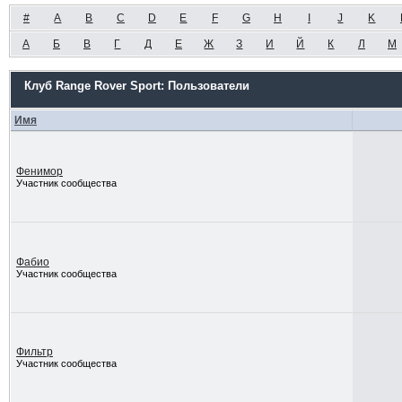
#
A
B
C
D
E
F
G
H
I
J
K
А
Б
В
Г
Д
Е
Ж
З
И
Й
К
Л
М
Клуб Range Rover Sport: Пользователи
Имя
Фенимор
Участник сообщества
Фабио
Участник сообщества
Фильтр
Участник сообщества