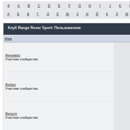
#
A
B
C
D
E
F
G
H
I
J
K
А
Б
В
Г
Д
Е
Ж
З
И
Й
К
Л
М
Клуб Range Rover Sport: Пользователи
Имя
Фенимор
Участник сообщества
Фабио
Участник сообщества
Фильтр
Участник сообщества