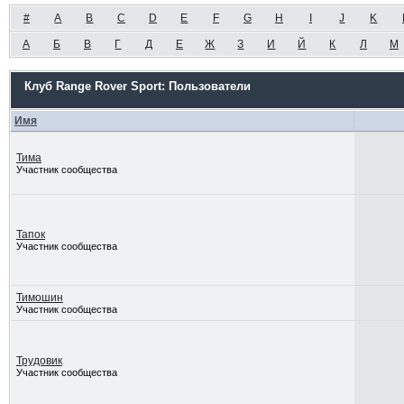
#
A
B
C
D
E
F
G
H
I
J
K
А
Б
В
Г
Д
Е
Ж
З
И
Й
К
Л
М
Клуб Range Rover Sport: Пользователи
Имя
Тима
Участник сообщества
Тапок
Участник сообщества
Тимошин
Участник сообщества
Трудовик
Участник сообщества