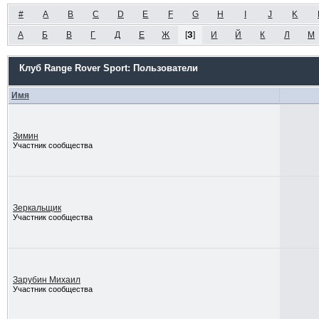
#
A
B
C
D
E
F
G
H
I
J
K
А
Б
В
Г
Д
Е
Ж
[
З
]
И
Й
К
Л
М
Клуб Range Rover Sport: Пользователи
Имя
Зимин
Участник сообщества
Зеркальщик
Участник сообщества
Зарубин Михаил
Участник сообщества