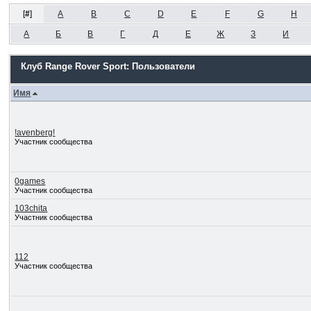
[
#
]
A
B
C
D
E
F
G
H
А
Б
В
Г
Д
Е
Ж
З
И
Клуб Range Rover Sport: Пользователи
Имя
!avenberg!
Участник сообщества
0games
Участник сообщества
103chita
Участник сообщества
112
Участник сообщества