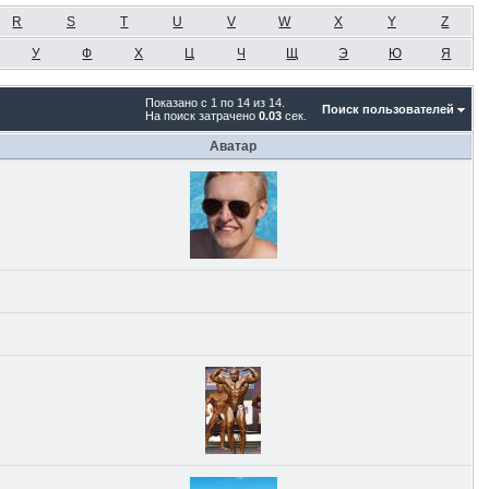
R
S
T
U
V
W
X
Y
Z
У
Ф
Х
Ц
Ч
Щ
Э
Ю
Я
Показано с 1 по 14 из 14.
Поиск пользователей
На поиск затрачено
0.03
сек.
Аватар