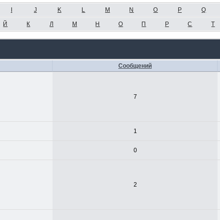
I
J
K
L
M
N
O
P
Q
Й
К
Л
М
Н
О
П
Р
С
Т
Сообщений
7
1
0
2