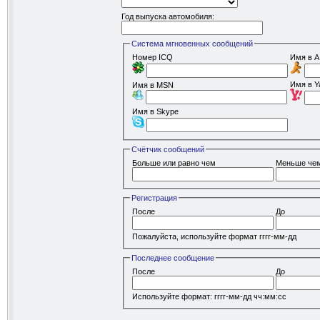
Год выпуска автомобиля:
Система мгновенных сообщений
Номер ICQ
Имя в A
Имя в Y
Имя в MSN
Имя в Skype
Счётчик сообщений
Больше или равно чем
Меньше че
Регистрация
После
До
Пожалуйста, используйте формат гггг-мм-дд
Последнее сообщение
После
До
Используйте формат: гггг-мм-дд чч:мм:сс