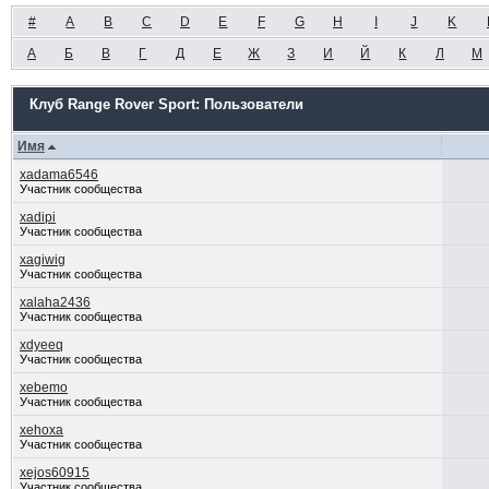
#
A
B
C
D
E
F
G
H
I
J
K
А
Б
В
Г
Д
Е
Ж
З
И
Й
К
Л
М
Клуб Range Rover Sport: Пользователи
Имя
xadama6546
Участник сообщества
xadipi
Участник сообщества
xagiwig
Участник сообщества
xalaha2436
Участник сообщества
xdyeeq
Участник сообщества
xebemo
Участник сообщества
xehoxa
Участник сообщества
xejos60915
Участник сообщества