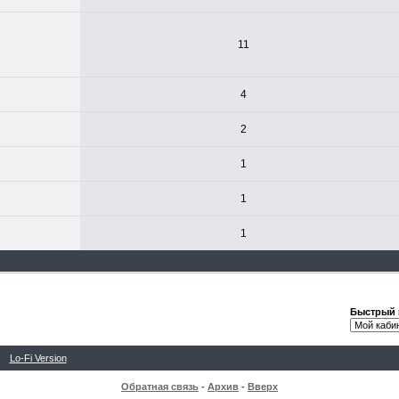
11
4
2
1
1
1
Быстрый 
Lo-Fi Version
Обратная связь
-
Архив
-
Вверх