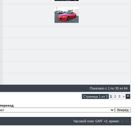
Показано с 1 по 30 из 64.
Страница 1 из 3
1
2
3
>
переход
Часовой пояс GMT +3, время:
11:27
.