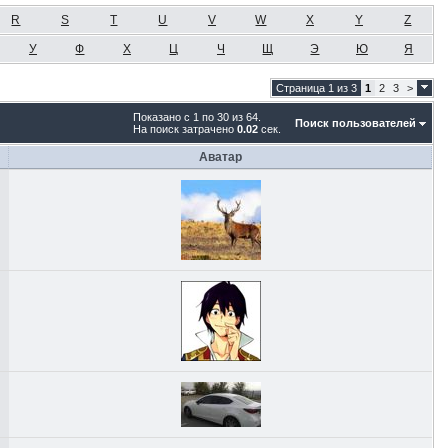
R
S
T
U
V
W
X
Y
Z
У
Ф
Х
Ц
Ч
Щ
Э
Ю
Я
Страница 1 из 3
1
2
3
>
Показано с 1 по 30 из 64.
Поиск пользователей
На поиск затрачено
0.02
сек.
Аватар