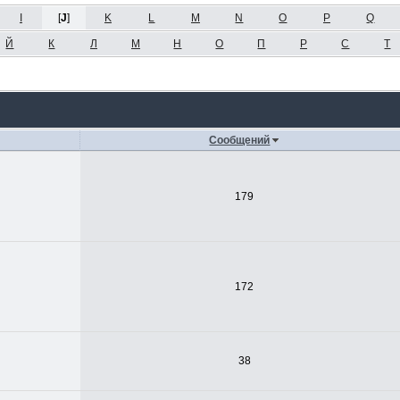
I
[
J
]
K
L
M
N
O
P
Q
Й
К
Л
М
Н
О
П
Р
С
Т
Сообщений
179
172
38