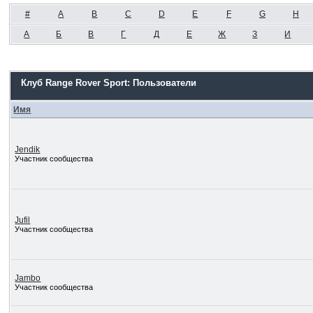
#
A
B
C
D
E
F
G
H
А
Б
В
Г
Д
Е
Ж
З
И
Клуб Range Rover Sport: Пользователи
Имя
Jendik
Участник сообщества
Jufil
Участник сообщества
Jambo
Участник сообщества